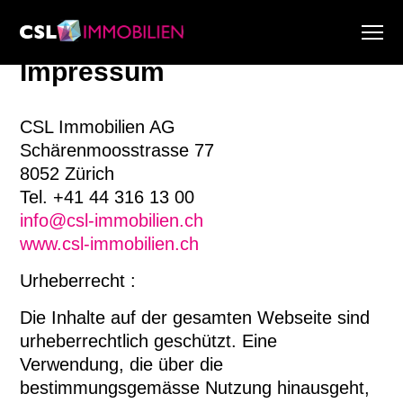
Impressum
Dienstleistungen
Über uns
CSL Immobilien AG
Research & Marktberichte
Schärenmoosstrasse 77
Aktuell
8052 Zürich
Immobiliensuche
Tel. +41 44 316 13 00
Karriere
info@csl-immobilien.ch
www.csl-immobilien.ch
Urheberrecht :
Die Inhalte auf der gesamten Webseite sind
urheberrechtlich geschützt. Eine
Verwendung, die über die
bestimmungsgemässe Nutzung hinausgeht,