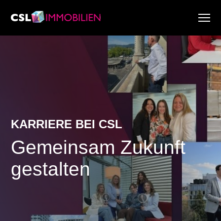
Dienstleistungen
Über uns
Research & Marktberichte
Aktuell
Immobiliensuche
Karriere
KARRIERE BEI CSL
Gemeinsam Zukunft
gestalten