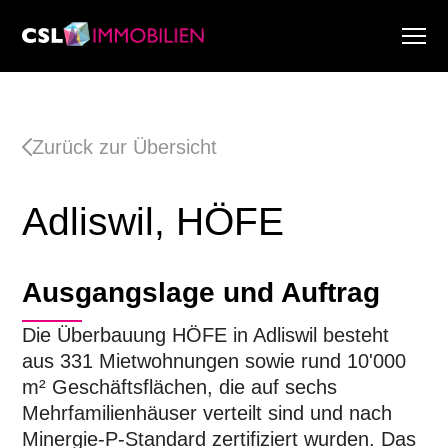
Dienstleistungen
Über uns
Zurück zur Übersicht
Research & Marktberichte
Aktuell
Adliswil, HÖFE
Immobiliensuche
Karriere
Ausgangslage und Auftrag
Die Überbauung HÖFE in Adliswil besteht
aus 331 Mietwohnungen sowie rund 10'000
m² Geschäftsflächen, die auf sechs
Mehrfamilienhäuser verteilt sind und nach
Minergie-P-Standard zertifiziert wurden. Das