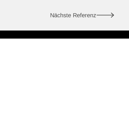
Nächste Referenz
LAUSANNE
7
Rue du Pont 1
1003 Lausanne
+41 58 400 86 00
info@csl-immobilier.ch
ldestelle