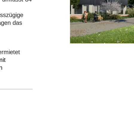
sszügige
rägen das
ermietet
it
n