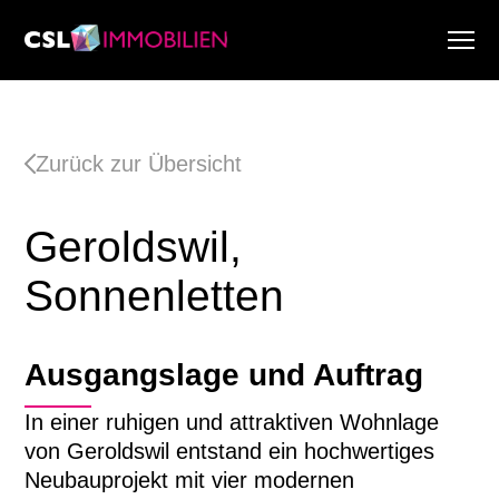
Dienstleistungen
Über uns
Zurück zur Übersicht
Research & Marktberichte
Aktuell
Geroldswil,
Immobiliensuche
Karriere
Sonnenletten
Ausgangslage und Auftrag
In einer ruhigen und attraktiven Wohnlage
von Geroldswil entstand ein hochwertiges
Neubauprojekt mit vier modernen