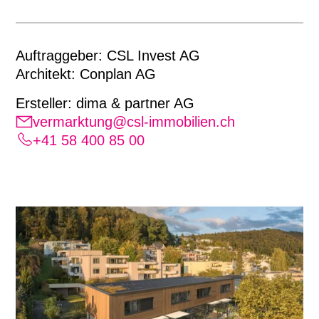
Auftraggeber:
CSL Invest AG
Architekt:
Conplan AG
Ersteller: dima & partner AG
vermarktung@csl-immobilien.ch
+41 58 400 85 00