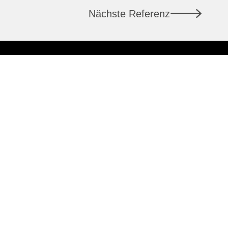
Nächste Referenz
LAUSANNE
7
Rue du Pont 1
1003 Lausanne
+41 58 400 86 00
info@csl-immobilier.ch
ldestelle