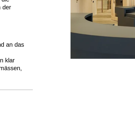
 der
d an das
n klar
emässen,