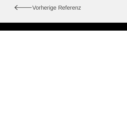
Vorherige Referenz
Dienstleistungen
Über uns
Marktberichte
Aktuell
© 2026 CSL Immobilien