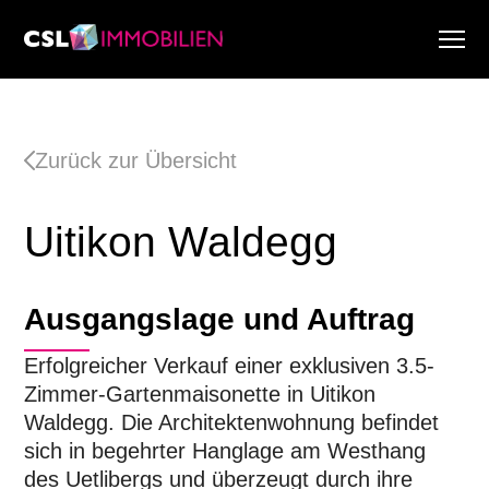
Dienstleistungen
Über uns
Zurück zur Übersicht
Research & Marktberichte
Aktuell
Uitikon Waldegg
Immobiliensuche
Karriere
Ausgangslage und Auftrag
Erfolgreicher Verkauf einer exklusiven 3.5-
Zimmer-Gartenmaisonette in Uitikon
Waldegg. Die Architektenwohnung befindet
sich in begehrter Hanglage am Westhang
des Uetlibergs und überzeugt durch ihre