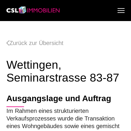
Dienstleistungen
Über uns
Zurück zur Übersicht
Research & Marktberichte
Aktuell
Wettingen,
Immobiliensuche
Karriere
Seminarstrasse 83-87
Ausgangslage und Auftrag
Im Rahmen eines strukturierten
Verkaufsprozesses wurde die Transaktion
eines Wohngebäudes sowie eines gemischt