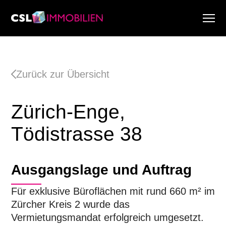
Dienstleistungen
Über uns
Zurück zur Übersicht
Research & Marktberichte
Aktuell
Zürich-Enge,
Immobiliensuche
Karriere
Tödistrasse 38
Ausgangslage und Auftrag
Für exklusive Büroflächen mit rund 660 m² im
Zürcher Kreis 2 wurde das
Vermietungsmandat erfolgreich umgesetzt.