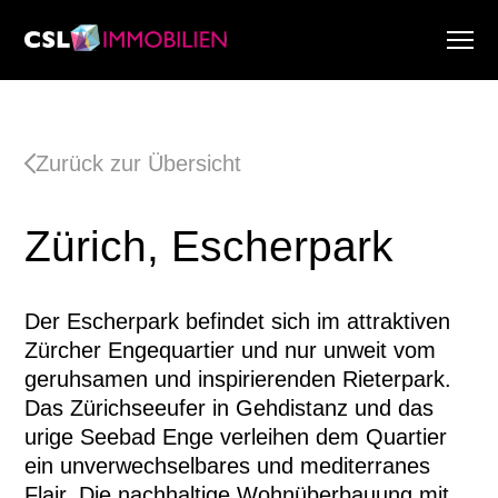
Dienstleistungen
Über uns
Zurück zur Übersicht
Research & Marktberichte
Aktuell
Zürich, Escherpark
Immobiliensuche
Karriere
Der Escherpark befindet sich im attraktiven
Zürcher Engequartier und nur unweit vom
geruhsamen und inspirierenden Rieterpark.
Das Zürichseeufer in Gehdistanz und das
urige Seebad Enge verleihen dem Quartier
ein unverwechselbares und mediterranes
Flair. Die nachhaltige Wohnüberbauung mit