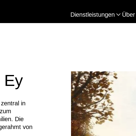
Dienstleistungen
Über
r Ey
 zentral in
 zum
lien. Die
ngerahmt von