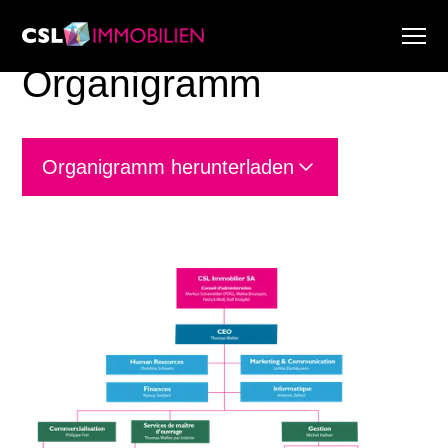
Organigramm
Dienstleistungen
Über uns
Research & Marktberichte
Organigramm herunterladen
Aktuell
Immobiliensuche
Karriere