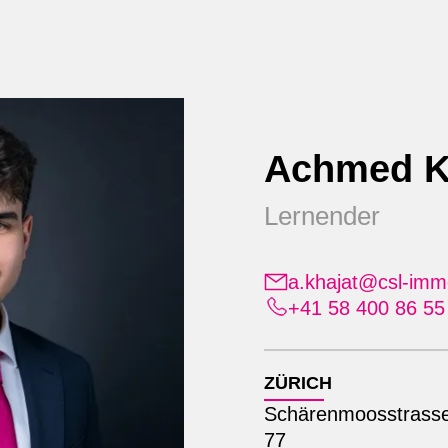
Dienstleistungen
Über
Achmed K
Lernender
ien Team in
a.khajat@csl-immo
nne - Seit über
+41 58 400 86 55
ZÜRICH
Schärenmoosstrass
77