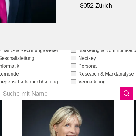
8052 Zürich
Finanz- & Rechnungswesen
Marketing & Kommunikati
Geschäftsleitung
Nextkey
Informatik
Personal
Lernende
Research & Marktanalyse
Liegenschaftenbuchhaltung
Vermarktung
Suche mit Name