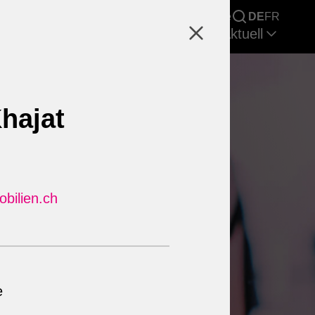
Immobiliensuche
Karriere
DE
FR
 uns
Research & Marktberichte
Aktuell
hajat
bilien.ch
e