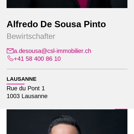
Alfredo De Sousa Pinto
Bewirtschafter
a.desousa@csl-immobilier.ch
+41 58 400 86 10
Position
Alle
LAUSANNE
Standort
Administration
Rue du Pont 1
Bauherrendienstleistungen
1003 Lausanne
Alle
Bewirtschaftung
Suche mit Name
Lausanne
Erweiterte Geschäftsleitung
Zürich
Finanz- & Rechnungswesen
Geschäftsleitung
Informatik