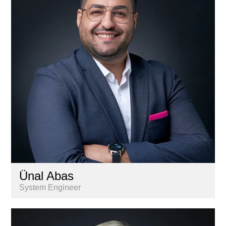
Lernende
Liegenschaftenbuchhaltung
Marketing & Kommunikation
Nextkey
Personal
Research & Marktanalyse
Vermarktung
Ünal Abas
System Engineer