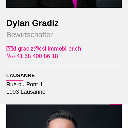
Dylan Gradiz
Bewirtschafter
d.gradiz@csl-immobilier.ch
+41 58 400 86 18
Position
Alle
LAUSANNE
Standort
Administration
Rue du Pont 1
Bauherrendienstleistungen
1003 Lausanne
Alle
Bewirtschaftung
Suche mit Name
Lausanne
Erweiterte Geschäftsleitung
Zürich
Finanz- & Rechnungswesen
Geschäftsleitung
Informatik