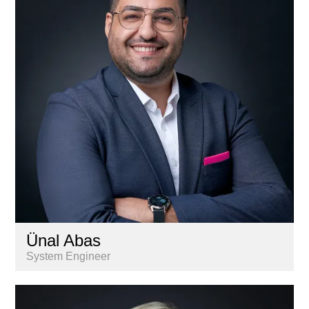
Lernende
Liegenschaftenbuchhaltung
Marketing & Kommunikation
Nextkey
Personal
Research & Marktanalyse
Vermarktung
Ünal Abas
System Engineer