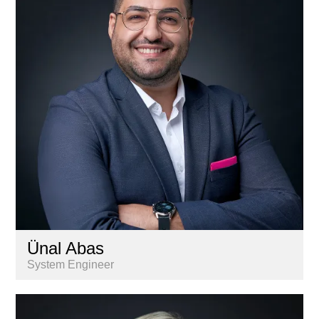
Lernende
Liegenschaftenbuchhaltung
Marketing & Kommunikation
Nextkey
Personal
Research & Marktanalyse
Vermarktung
Ünal Abas
System Engineer