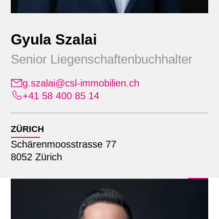
Gyula Szalai
Senior Liegenschaftenbuchhalter
g.szalai@csl-immobilien.ch
+41 58 400 85 14
Position
Alle
ZÜRICH
Standort
Administration
Schärenmoosstrasse 77
Bauherrendienstleistungen
8052 Zürich
Alle
Bewirtschaftung
Suche mit Name
Lausanne
Erweiterte Geschäftsleitung
Zürich
Finanz- & Rechnungswesen
Geschäftsleitung
Informatik