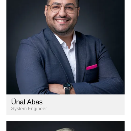
Lernende
Liegenschaftenbuchhaltung
Marketing & Kommunikation
Nextkey
Personal
Research & Marktanalyse
Vermarktung
Ünal Abas
System Engineer