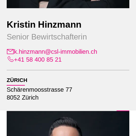
Kristin Hinzmann
Senior Bewirtschafterin
k.hinzmann@csl-immobilien.ch
+41 58 400 85 21
Position
Alle
ZÜRICH
Standort
Administration
Schärenmoosstrasse 77
Bauherrendienstleistungen
8052 Zürich
Alle
Bewirtschaftung
Suche mit Name
Lausanne
Erweiterte Geschäftsleitung
Zürich
Finanz- & Rechnungswesen
Geschäftsleitung
Informatik