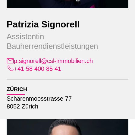
Patrizia Signorell
Assistentin
Bauherrendienstleistungen
p.signorell@csl-immobilien.ch
Position
+41 58 400 85 41
Alle
Standort
Administration
ZÜRICH
Bauherrendienstleistungen
Schärenmoosstrasse 77
Alle
Bewirtschaftung
Suche mit Name
8052 Zürich
Lausanne
Erweiterte Geschäftsleitung
Zürich
Finanz- & Rechnungswesen
Geschäftsleitung
Informatik