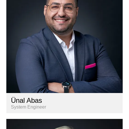
Lernende
Liegenschaftenbuchhaltung
Marketing & Kommunikation
Nextkey
Personal
Research & Marktanalyse
Vermarktung
Ünal Abas
System Engineer