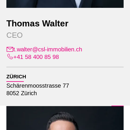
Thomas Walter
CEO
t.walter@csl-immobilien.ch
+41 58 400 85 98
Position
Alle
ZÜRICH
Standort
Administration
Schärenmoosstrasse 77
Bauherrendienstleistungen
8052 Zürich
Alle
Bewirtschaftung
Suche mit Name
Lausanne
Erweiterte Geschäftsleitung
Zürich
Finanz- & Rechnungswesen
Geschäftsleitung
Informatik