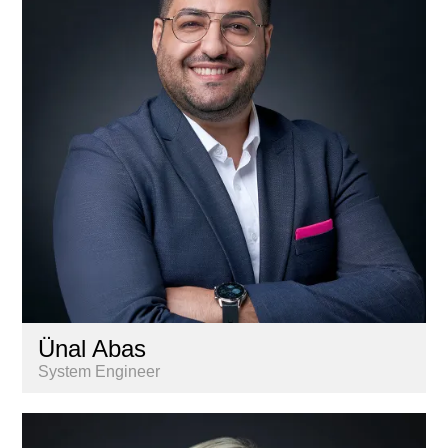
Lernende
Liegenschaftenbuchhaltung
Marketing & Kommunikation
Nextkey
Personal
Research & Marktanalyse
Vermarktung
Ünal Abas
System Engineer