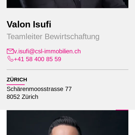
Valon Isufi
Teamleiter Bewirtschaftung
v.isufi@csl-immobilien.ch
+41 58 400 85 59
Position
Alle
ZÜRICH
Standort
Administration
Schärenmoosstrasse 77
Bauherrendienstleistungen
8052 Zürich
Alle
Bewirtschaftung
Suche mit Name
Lausanne
Erweiterte Geschäftsleitung
Zürich
Finanz- & Rechnungswesen
Geschäftsleitung
Informatik