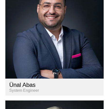
Lernende
Liegenschaftenbuchhaltung
Marketing & Kommunikation
Nextkey
Personal
Research & Marktanalyse
Vermarktung
Ünal Abas
System Engineer