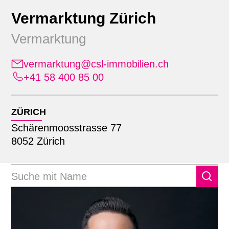
Vermarktung Zürich
Vermarktung
vermarktung@csl-immobilien.ch
+41 58 400 85 00
Position
ZÜRICH
Schärenmoosstrasse 77
Alle
8052 Zürich
Standort
Administration
Bauherrendienstleistungen
Alle
Bewirtschaftung
Suche mit Name
Lausanne
Erweiterte Geschäftsleitung
Zürich
Finanz- & Rechnungswesen
Geschäftsleitung
Informatik