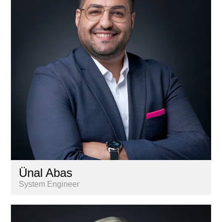
Lernende
Liegenschaftenbuchhaltung
Marketing & Kommunikation
Nextkey
Personal
Research & Marktanalyse
Vermarktung
Ünal Abas
System Engineer