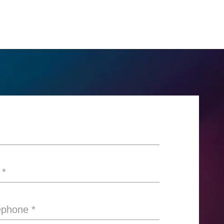
*
éphone
*