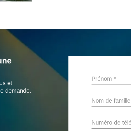
une
Prénom
*
us et
tre demande.
Nom de famille
Numéro de tél