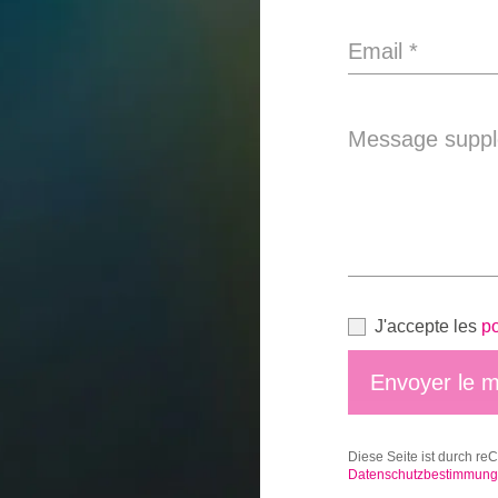
Email
*
Message suppl
J'accepte les
po
Envoyer le 
Diese Seite ist durch re
Datenschutzbestimmun