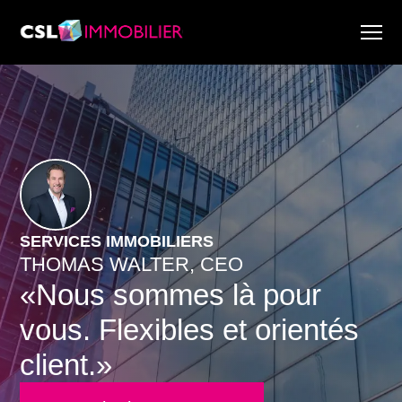
Services
À propos de nous
Recherche & Rapports de marché
Actualité
Recherche immobilière
Carrière
SERVICES IMMOBILIERS
THOMAS WALTER, CEO
«Nous sommes là pour
vous. Flexibles et orientés
client.»