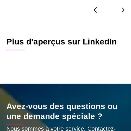
la
police
cantonale
et la
vente
d'un
Plus d'aperçus sur LinkedIn
appartement
?
Avez-vous des questions ou
une demande spéciale ?
Nous sommes à votre service. Contactez-