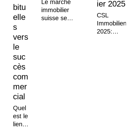
Le marché
ier 2025
bitu
immobilier
CSL
elle
suisse se
Immobilienmark
s
maintient une
2025:
fois de plus
vers
Trotz
comme une
le
Herausforderu
catégorie
bleibt der
suc
d'investissement
Schweizer
cès
centrale dans
Immobilienmar
un
com
resilient
environnement
mer
de taux zéro.
cial
Quel
est le
lien
entre