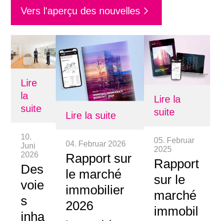
Vers l'aperçu des nouvelles
Lire
la
Lire la
suite
suite
Lire la suite
10.
05. Februar
04. Februar 2026
Juni
2025
2026
Rapport sur
Rapport
Des
le marché
sur le
voie
immobilier
marché
s
2026
immobil
inha