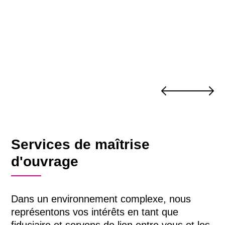
de
17'500m2
Services de maîtrise
d'ouvrage
Dans un environnement complexe, nous
représentons vos intérêts en tant que
fiduciaire et servons de lien entre vous et les