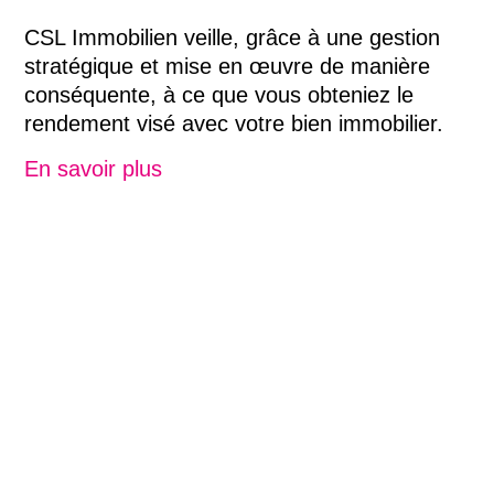
CSL Immobilien veille, grâce à une gestion
stratégique et mise en œuvre de manière
conséquente, à ce que vous obteniez le
rendement visé avec votre bien immobilier.
En savoir plus
Zürich
Opfi
Z
ZH, In
S
kon,