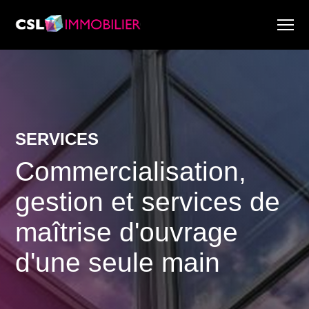
Services
À propos de nous
Recherche & Rapports de marché
Actualité
SERVICES
Recherche immobilière
Commercialisation,
Carrière
gestion et services de
maîtrise d'ouvrage
d'une seule main