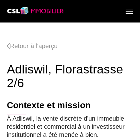
Services
À propos de nous
Retour à l'aperçu
Recherche & Rapports de marché
Actualité
Adliswil, Florastrasse
Recherche immobilière
Carrière
2/6
Contexte et mission
À Adliswil, la vente discrète d'un immeuble
résidentiel et commercial à un investisseur
institutionnel a été menée à bien.