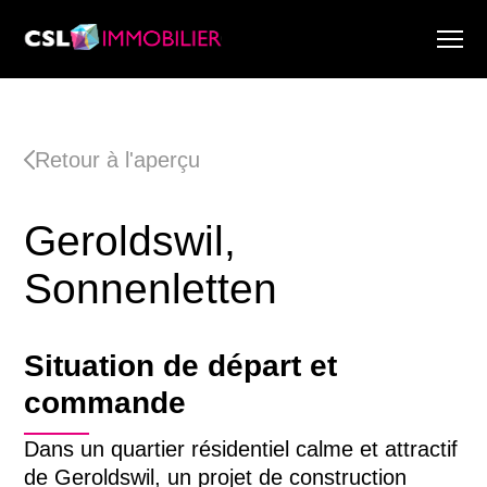
Services
À propos de nous
Retour à l'aperçu
Recherche & Rapports de marché
Actualité
Geroldswil,
Recherche immobilière
Carrière
Sonnenletten
Situation de départ et
commande
Dans un quartier résidentiel calme et attractif
de Geroldswil, un projet de construction