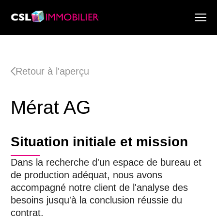
Services
À propos de nous
Retour à l'aperçu
Recherche & Rapports de marché
Actualité
Mérat AG
Recherche immobilière
Carrière
Situation initiale et mission
Dans la recherche d'un espace de bureau et
de production adéquat, nous avons
accompagné notre client de l'analyse des
besoins jusqu'à la conclusion réussie du
contrat.