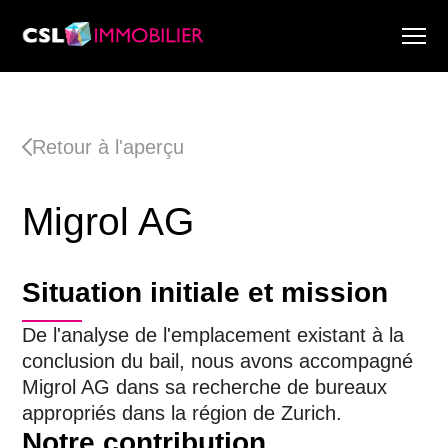
Services
À propos de nous
Retour à l'aperçu
Recherche & Rapports de marché
Actualité
Migrol AG
Recherche immobilière
Carrière
Situation initiale et mission
De l'analyse de l'emplacement existant à la
conclusion du bail, nous avons accompagné
Migrol AG dans sa recherche de bureaux
appropriés dans la région de Zurich.
Notre contribution