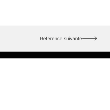
Référence suivante
LAUSANNE
7
Rue du Pont 1
1003 Lausanne
+41 58 400 86 00
info@csl-immobilier.ch