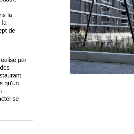
is la
 la
ept de
éalisé par
 des
staurant
s qu'un
n
ctérise