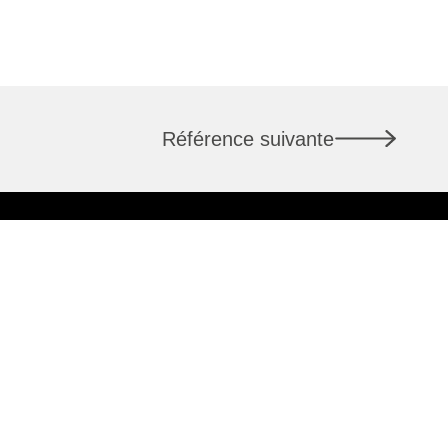
Référence suivante
LAUSANNE
7
Rue du Pont 1
1003 Lausanne
+41 58 400 86 00
info@csl-immobilier.ch
té