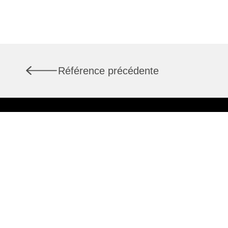
Référence précédente
Services
À propos de nous
Rapports de marché
Actuel