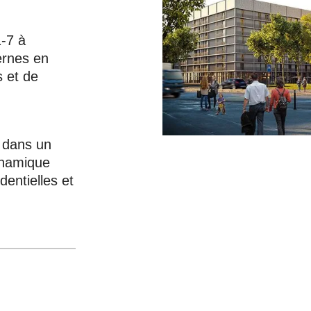
-7 à
rnes en
s et de
g dans un
ynamique
dentielles et