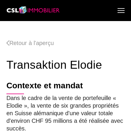
Services
À propos de nous
Retour à l'aperçu
Recherche & Rapports de marché
Actualité
Transaktion Elodie
Recherche immobilière
Carrière
Contexte et mandat
Dans le cadre de la vente de portefeuille «
Elodie », la vente de six grandes propriétés
en Suisse alémanique d'une valeur totale
d'environ CHF 95 millions a été réalisée avec
succès.