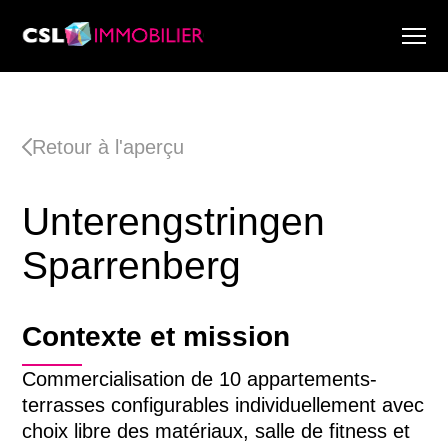
Services
À propos de nous
Retour à l'aperçu
Recherche & Rapports de marché
Actualité
Unterengstringen
Recherche immobilière
Carrière
Sparrenberg
Contexte et mission
Commercialisation de 10 appartements-
terrasses configurables individuellement avec
choix libre des matériaux, salle de fitness et