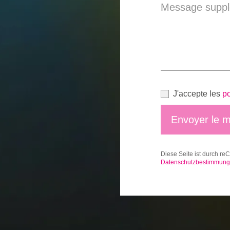
Message suppl
J'accepte les
po
Envoyer le 
Diese Seite ist durch re
Datenschutzbestimmun