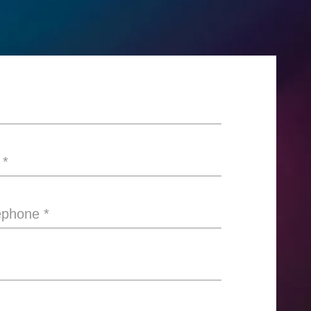
*
éphone
*