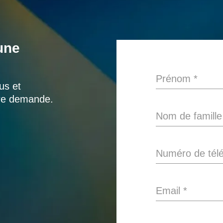
une
Prénom
*
us et
tre demande.
Nom de famille
Numéro de tél
Email
*