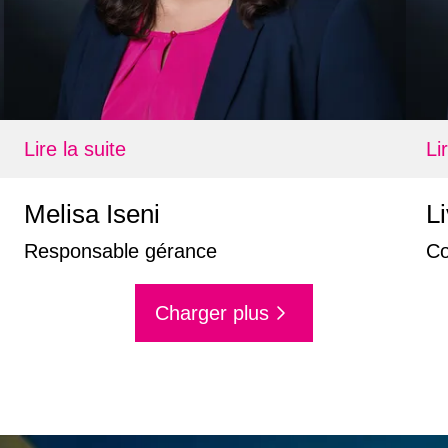
Lire la suite
Li
Melisa Iseni
Li
Responsable gérance
Co
Charger plus