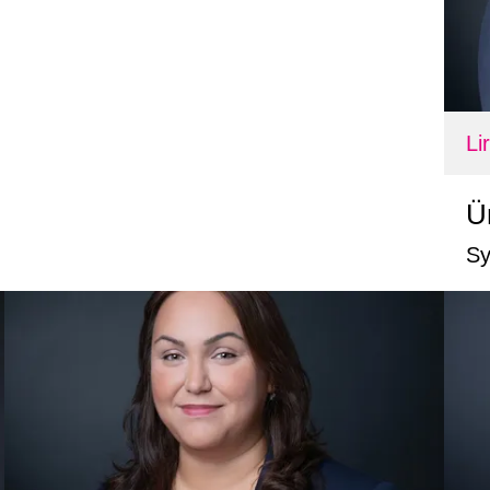
Li
Ü
Sy