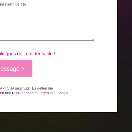
émentaire
litiques de confidentialité
*
message
CAPTCHA geschützt. Es gelten die
gen
und
Nutzungsbedingungen
von Google.