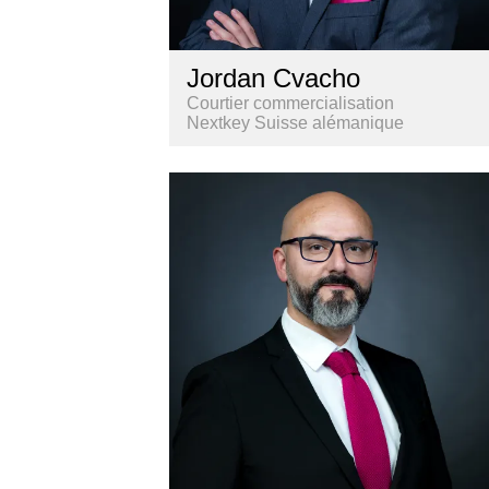
Jordan Cvacho
Courtier commercialisation
Nextkey Suisse alémanique