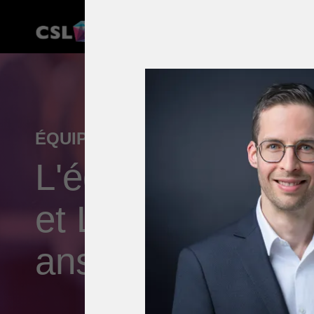
ÉQUIPE
L'équipe CSL Imm
et Lausanne - De
ans