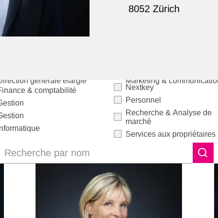
8052 Zürich
Direction générale élargie
Marketing & communicatio
Nextkey
Finance & comptabilité
Personnel
Gestion
Recherche & Analyse de
Gestion
marché
Informatique
Services aux propriétaires
Recherche par nom