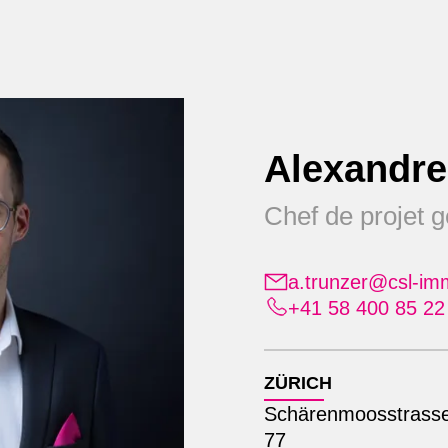
Services
À propos de nous
Re
Alexandre
Chef de projet g
obilien à Zurich
a.trunzer@csl-imm
puis plus de 50
+41 58 400 85 22
ZÜRICH
Schärenmoosstrass
77