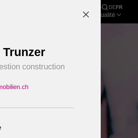
Recherche immobilière
Carrière
DE
FR
cherche & Rapports de marché
Actualité
 Trunzer
estion construction
obilien.ch
e