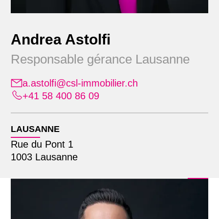
Andrea Astolfi
Responsable gérance Lausanne
a.astolfi@csl-immobilier.ch
+41 58 400 86 09
Position
Alle
LAUSANNE
Emplacement
Administration
Rue du Pont 1
Apprenants
1003 Lausanne
Alle
Commercialisation
Recherche par nom
Lausanne
Comptabilité immobilière
Zürich
Direction générale élargie
Finance & comptabilité
Gestion