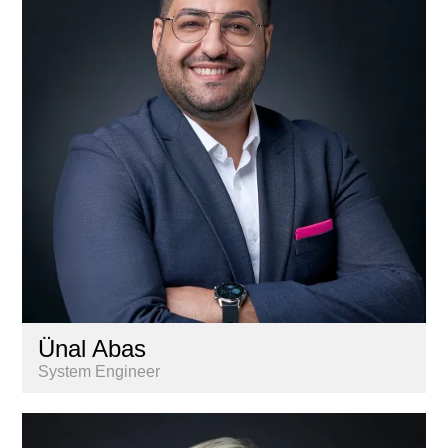
Gestion
Informatique
Marketing & communication
Nextkey
Personnel
Recherche & Analyse de marché
Services aux propriétaires
Ünal Abas
System Engineer