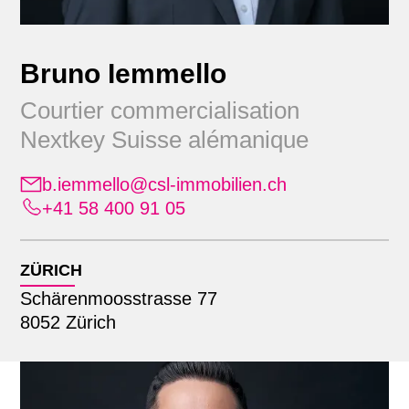
Bruno Iemmello
Courtier commercialisation
Nextkey Suisse alémanique
b.iemmello@csl-immobilien.ch
Position
+41 58 400 91 05
Alle
Emplacement
Administration
ZÜRICH
Apprenants
Schärenmoosstrasse 77
Alle
Commercialisation
Recherche par nom
8052 Zürich
Lausanne
Comptabilité immobilière
Zürich
Direction générale élargie
Finance & comptabilité
Gestion