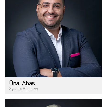
Gestion
Informatique
Marketing & communication
Nextkey
Personnel
Recherche & Analyse de marché
Services aux propriétaires
Ünal Abas
System Engineer