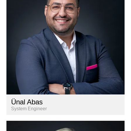
Gestion
Informatique
Marketing & communication
Nextkey
Personnel
Recherche & Analyse de marché
Services aux propriétaires
Ünal Abas
System Engineer