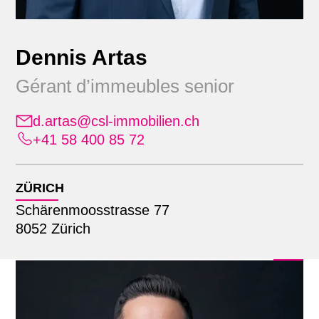
Dennis Artas
Gérant d’immeubles senior
d.artas@csl-immobilien.ch
+41 58 400 85 72
Position
Alle
ZÜRICH
Emplacement
Administration
Schärenmoosstrasse 77
Apprenants
8052 Zürich
Alle
Commercialisation
Recherche par nom
Lausanne
Comptabilité immobilière
Zürich
Direction générale élargie
Finance & comptabilité
Gestion