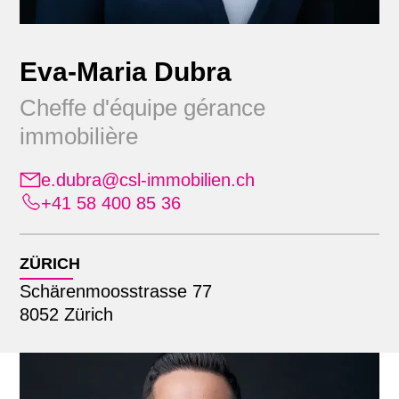
Eva-Maria Dubra
Cheffe d'équipe gérance
immobilière
e.dubra@csl-immobilien.ch
Position
+41 58 400 85 36
Alle
Emplacement
Administration
ZÜRICH
Apprenants
Schärenmoosstrasse 77
Alle
Commercialisation
Recherche par nom
8052 Zürich
Lausanne
Comptabilité immobilière
Zürich
Direction générale élargie
Finance & comptabilité
Gestion