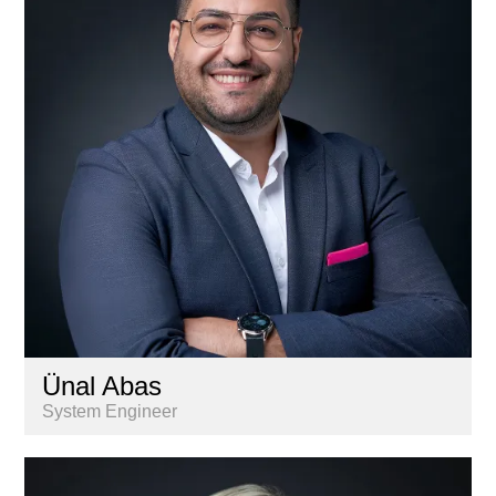
Gestion
Informatique
Marketing & communication
Nextkey
Personnel
Recherche & Analyse de marché
Services aux propriétaires
Ünal Abas
System Engineer