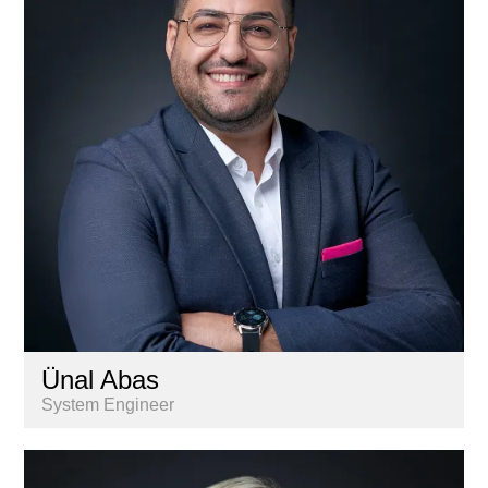
Gestion
Informatique
Marketing & communication
Nextkey
Personnel
Recherche & Analyse de marché
Services aux propriétaires
Ünal Abas
System Engineer