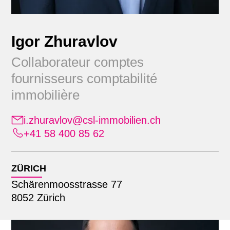
Igor Zhuravlov
Collaborateur comptes
fournisseurs comptabilité
immobilière
Position
i.zhuravlov@csl-immobilien.ch
+41 58 400 85 62
Alle
Emplacement
Administration
Apprenants
ZÜRICH
Alle
Commercialisation
Recherche par nom
Lausanne
Schärenmoosstrasse 77
Comptabilité immobilière
Zürich
8052 Zürich
Direction générale élargie
Finance & comptabilité
Gestion