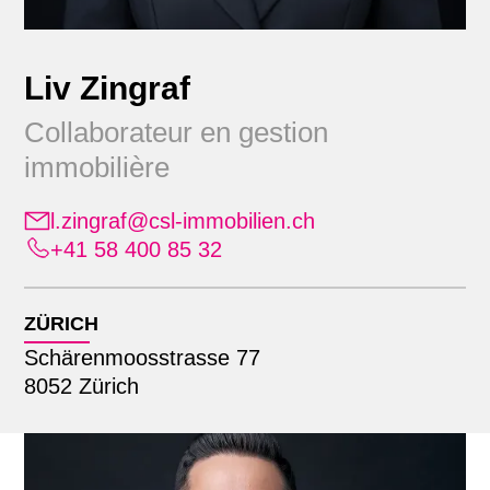
Liv Zingraf
Collaborateur en gestion
immobilière
l.zingraf@csl-immobilien.ch
Position
+41 58 400 85 32
Alle
Emplacement
Administration
ZÜRICH
Apprenants
Schärenmoosstrasse 77
Alle
Commercialisation
Recherche par nom
8052 Zürich
Lausanne
Comptabilité immobilière
Zürich
Direction générale élargie
Finance & comptabilité
Gestion