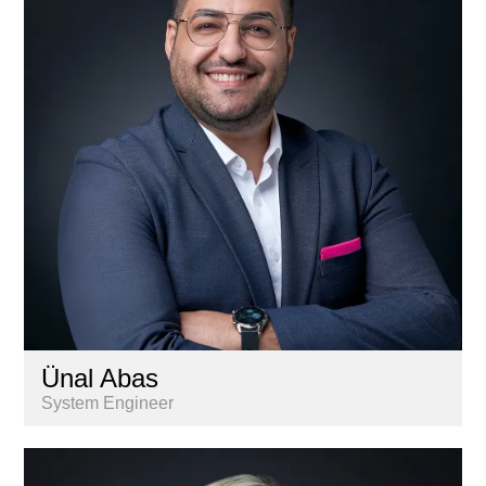
Gestion
Informatique
Marketing & communication
Nextkey
Personnel
Recherche & Analyse de marché
Services aux propriétaires
Ünal Abas
System Engineer