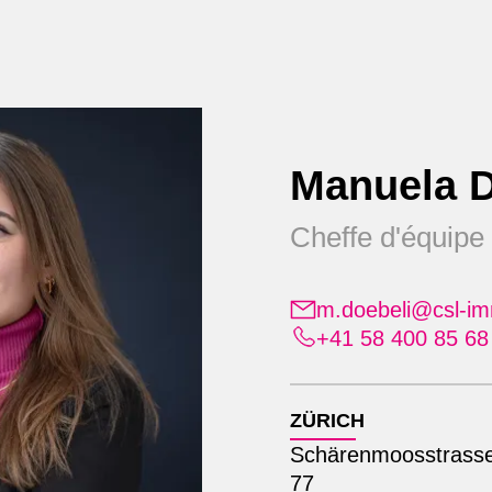
Services
À propos de nous
Re
Manuela D
Cheffe d'équipe
obilien à Zurich
m.doebeli@csl-im
puis plus de 50
+41 58 400 85 68
ZÜRICH
Schärenmoosstrass
77