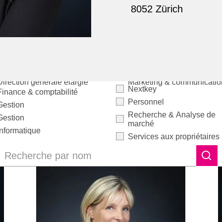
8052 Zürich
Direction générale élargie
Marketing & communicatio
Nextkey
Finance & comptabilité
Personnel
Gestion
Recherche & Analyse de
Gestion
marché
Informatique
Services aux propriétaires
Recherche par nom