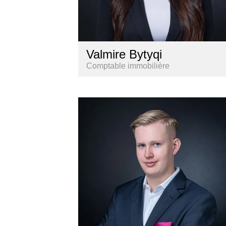
Valmire Bytyqi
Comptable immobilière