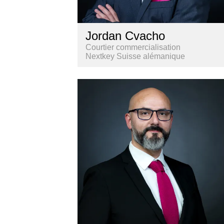
Jordan Cvacho
Courtier commercialisation
Nextkey Suisse alémanique