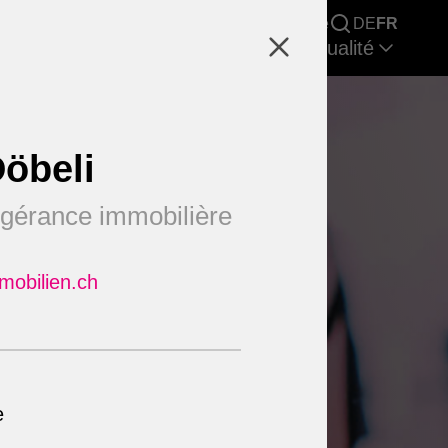
Recherche immobilière
Carrière
DE
FR
cherche & Rapports de marché
Actualité
öbeli
 gérance immobilière
mobilien.ch
e