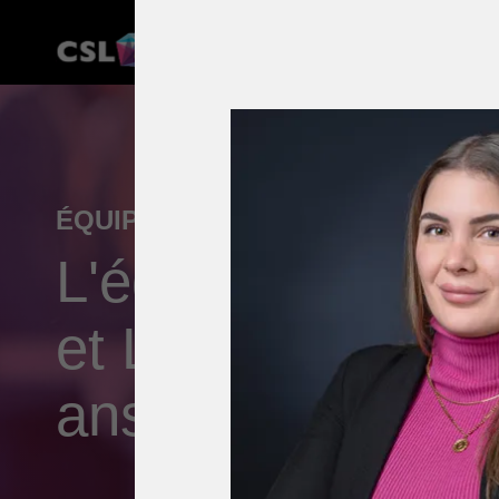
ÉQUIPE
L'équipe CSL Imm
et Lausanne - De
ans