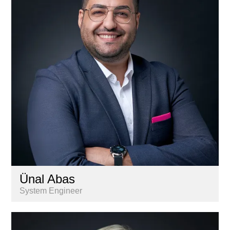
Gestion
Informatique
Marketing & communication
Nextkey
Personnel
Recherche & Analyse de marché
Services aux propriétaires
Ünal Abas
System Engineer