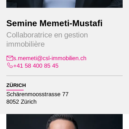
Semine Memeti-Mustafi
Collaboratrice en gestion
immobilière
s.memeti@csl-immobilien.ch
Position
+41 58 400 85 45
Alle
Emplacement
Administration
ZÜRICH
Apprenants
Schärenmoosstrasse 77
Alle
Commercialisation
Recherche par nom
8052 Zürich
Lausanne
Comptabilité immobilière
Zürich
Direction générale élargie
Finance & comptabilité
Gestion