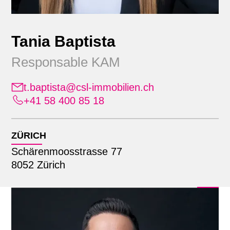
Tania Baptista
Responsable KAM
t.baptista@csl-immobilien.ch
+41 58 400 85 18
Position
Alle
ZÜRICH
Emplacement
Administration
Schärenmoosstrasse 77
Apprenants
8052 Zürich
Alle
Commercialisation
Recherche par nom
Lausanne
Comptabilité immobilière
Zürich
Direction générale élargie
Finance & comptabilité
Gestion