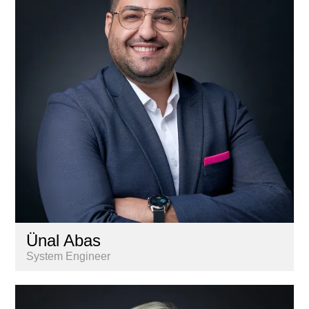
Gestion
Informatique
Marketing & communication
Nextkey
Personnel
Recherche & Analyse de marché
Services aux propriétaires
Ünal Abas
System Engineer