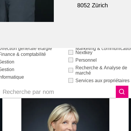
8052 Zürich
Direction générale élargie
Marketing & communicatio
Nextkey
Finance & comptabilité
Personnel
Gestion
Recherche & Analyse de
Gestion
marché
Informatique
Services aux propriétaires
Recherche par nom