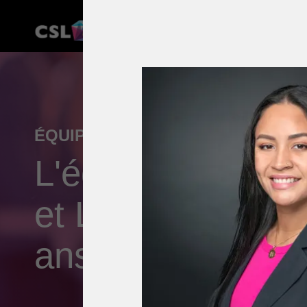
ÉQUIPE
L'équipe CSL Imm
et Lausanne - De
ans