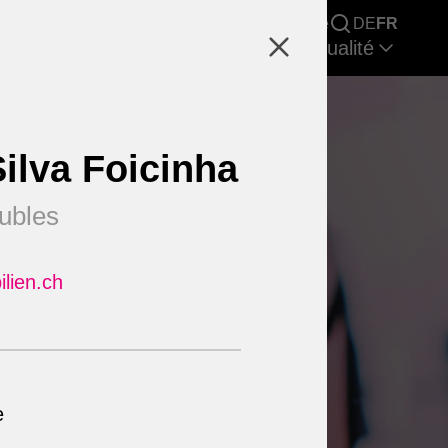
Recherche immobilière
Carrière
DE
FR
cherche & Rapports de marché
Actualité
ilva Foicinha
ubles
ilien.ch
e