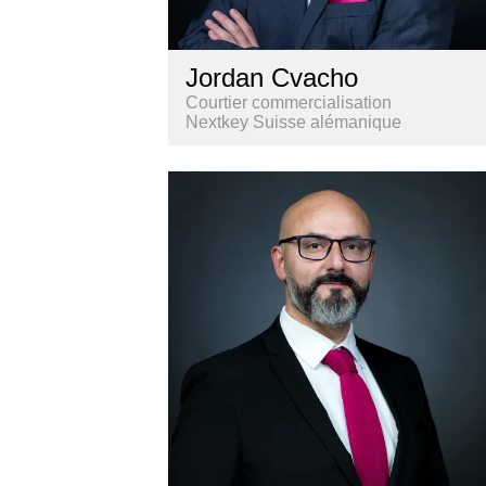
Jordan Cvacho
Courtier commercialisation
Nextkey Suisse alémanique