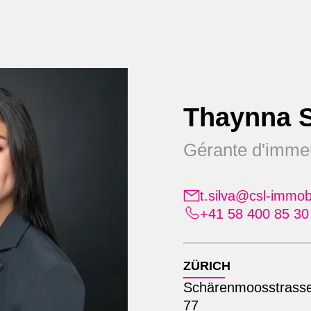
Services
À propos de nous
Re
Thaynna S
Gérante d'imme
obilien à Zurich
t.silva@csl-immob
puis plus de 50
+41 58 400 85 30
ZÜRICH
Schärenmoosstrass
77