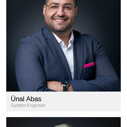
Gestion
Informatique
Marketing & communication
Nextkey
Personnel
Recherche & Analyse de marché
Services aux propriétaires
Ünal Abas
System Engineer