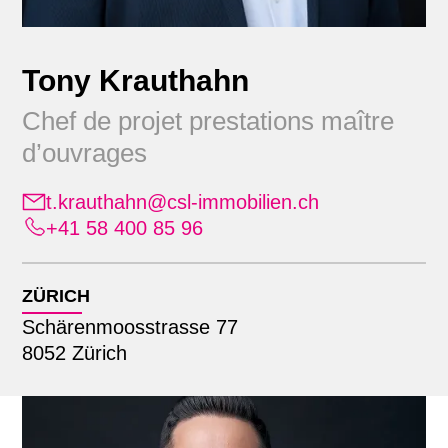
Tony Krauthahn
Chef de projet prestations maître
d’ouvrages
t.krauthahn@csl-immobilien.ch
Position
+41 58 400 85 96
Alle
Emplacement
Administration
ZÜRICH
Apprenants
Schärenmoosstrasse 77
Alle
Commercialisation
Recherche par nom
8052 Zürich
Lausanne
Comptabilité immobilière
Zürich
Direction générale élargie
Finance & comptabilité
Gestion