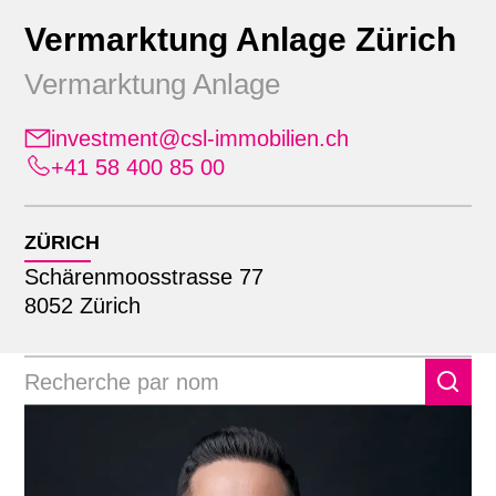
Vermarktung Anlage Zürich
Vermarktung Anlage
investment@csl-immobilien.ch
+41 58 400 85 00
Position
ZÜRICH
Schärenmoosstrasse 77
Alle
8052 Zürich
Emplacement
Administration
Apprenants
Alle
Commercialisation
Recherche par nom
Lausanne
Comptabilité immobilière
Zürich
Direction générale élargie
Finance & comptabilité
Gestion