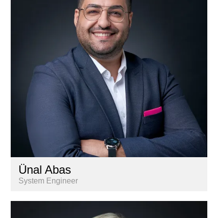
Gestion
Informatique
Marketing & communication
Nextkey
Personnel
Recherche & Analyse de marché
Services aux propriétaires
Ünal Abas
System Engineer