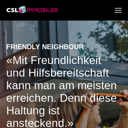
Services
À propos de nous
Recherche & Rapports de marché
FRIENDLY NEIGHBOUR
Actualité
«Mit Freundlichkeit
Recherche immobilière
Carrière
und Hilfsbereitschaft
kann man am meisten
erreichen. Denn diese
Haltung ist
ansteckend.»