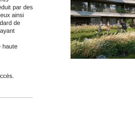
duit par des
eux ainsi
ndard de
rayant
e haute
uccès.