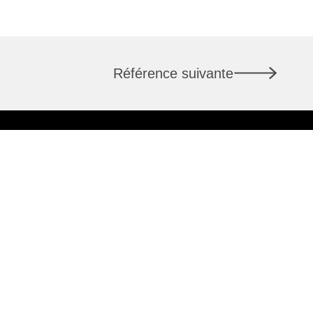
Référence suivante
LAUSANNE
7
Rue du Pont 1
1003 Lausanne
+41 58 400 86 00
info@csl-immobilier.ch
té
nt de contact