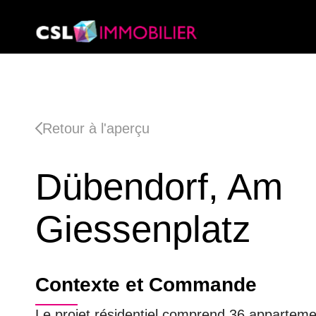
Retour à l'aperçu
Dübendorf, Am
Giessenplatz
Contexte et Commande
Le projet résidentiel comprend 36 apparteme