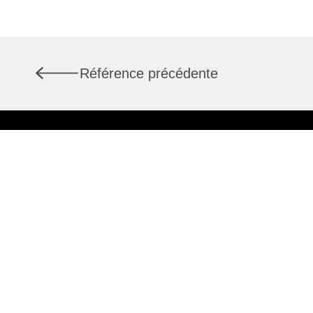
Référence précédente
Services
À propos de nous
Rapports de marché
Actuel