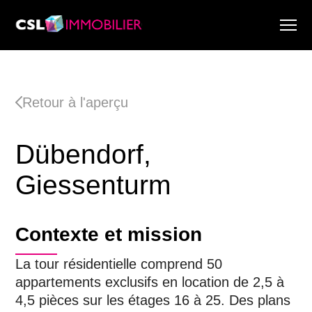
Services
À propos de nous
Retour à l'aperçu
Recherche & Rapports de marché
Actualité
Dübendorf,
Recherche immobilière
Carrière
Giessenturm
Contexte et mission
La tour résidentielle comprend 50
appartements exclusifs en location de 2,5 à
4,5 pièces sur les étages 16 à 25. Des plans