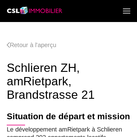
Services
À propos de nous
Retour à l'aperçu
Recherche & Rapports de marché
Actualité
Schlieren ZH,
Recherche immobilière
Carrière
amRietpark,
Brandstrasse 21
Situation de départ et mission
Le développement amRietpark à Schlieren